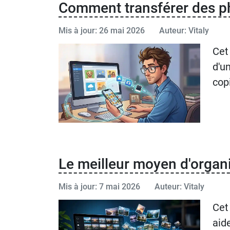
Сomment transférer des ph
Mis à jour: 26 mai 2026
Auteur: Vitaly
Cet
d'u
copi
Le meilleur moyen d'organis
Mis à jour: 7 mai 2026
Auteur: Vitaly
Cet
aid