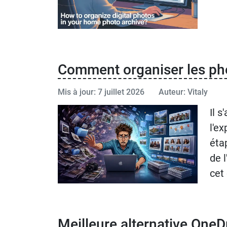
Comment organiser les ph
Mis à jour: 7 juillet 2026
Auteur: Vitaly
Il 
l'e
éta
de 
cet
Meilleure alternative OneD