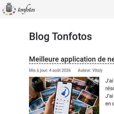
Blog Tonfotos
Meilleure application de 
Mis à jour: 4 août 2026
Auteur: Vitaly
J’a
rés
J’a
en 