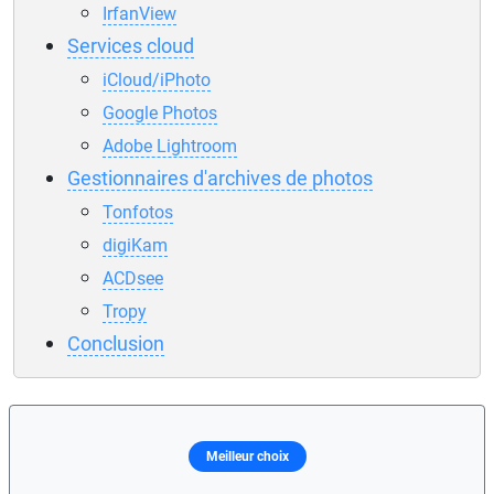
IrfanView
Services cloud
iCloud/iPhoto
Google Photos
Adobe Lightroom
Gestionnaires d'archives de photos
Tonfotos
digiKam
ACDsee
Tropy
Conclusion
Meilleur choix