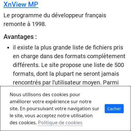
XnView MP
Le programme du développeur français
remonte à 1998.
Avantages :
il existe la plus grande liste de fichiers pris
en charge dans des formats complètement
différents. Le site propose une liste de 500
formats, dont la plupart ne seront jamais
rencontrés par l'utilisateur moyen. Parmi
les programmes examinés, XnView est le
Nous utilisons des cookies pour
seul qui est capable d'ouvrir Heic Shot sur
améliorer votre expérience sur notre
l'iPhone sans problème. Les autres ont
site. En poursuivant votre navigation sur
Cacher
le site, vous acceptez notre utilisation
besoin de plugins pour cela ;
des cookies.
Politique de cookies
le programme prend en charge la possibilité