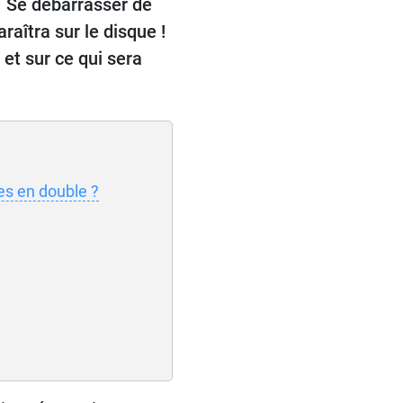
x. Se débarrasser de
aîtra sur le disque !
et sur ce qui sera
es en double ?