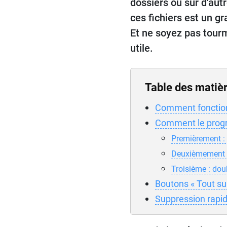
dossiers ou sur d'aut
ces fichiers est un g
Et ne soyez pas tourm
utile.
Table des matiè
Comment fonctionn
Comment le progr
Premièrement : 
Deuxièmement :
Troisième : dou
Boutons « Tout sup
Suppression rapide