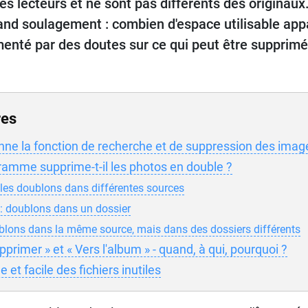
res lecteurs et ne sont pas différents des originau
rand soulagement : combien d'espace utilisable appar
enté par des doutes sur ce qui peut être supprimé 
res
e la fonction de recherche et de suppression des imag
amme supprime-t-il les photos en double ?
les doublons dans différentes sources
 doublons dans un dossier
blons dans la même source, mais dans des dossiers différents
primer » et « Vers l'album » - quand, à qui, pourquoi ?
 et facile des fichiers inutiles