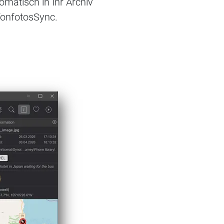
atisch in Ihr Archiv
onfotosSync
.