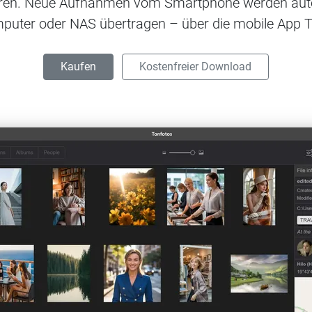
hren. Neue Aufnahmen vom Smartphone werden autom
uter oder NAS übertragen – über die mobile App
T
Kaufen
Kostenfreier Download