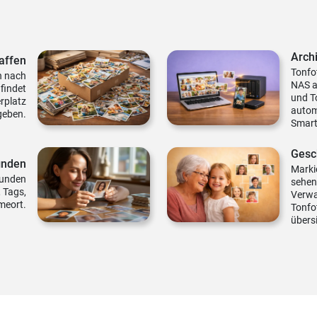
Arch
affen
Tonfo
n nach
NAS a
findet
und T
rplatz
autom
geben.
Smart
Gesc
finden
Marki
kunden
sehen 
 Tags,
Verwa
meort.
Tonfot
übers