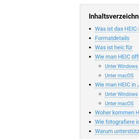
Inhaltsverzeichn
Was ist das HEIC
Formatdetails
Was ist heic für
Wie man HEIC öff
Unter Windows
Unter macOS
Wie man HEIC in
Unter Windows
Unter macOS
Woher kommen H
Wie fotografiere 
Warum unterstütz