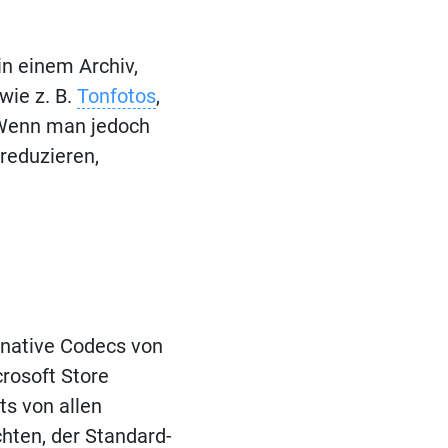
in einem Archiv,
wie z. B.
Tonfotos
,
 Wenn man jedoch
reduzieren,
 native Codecs von
crosoft Store
ts von allen
hten, der Standard-