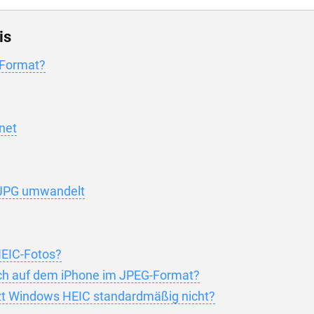
is
-Format?
net
 JPG umwandelt
EIC-Fotos?
ich auf dem iPhone im JPEG-Format?
t Windows HEIC standardmäßig nicht?