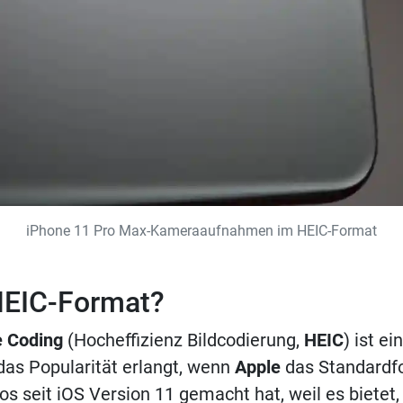
iPhone 11 Pro Max-Kameraaufnahmen im HEIC-Format
HEIC-Format?
e Coding
(Hocheffizienz Bildcodierung,
HEIC
) ist ei
das Popularität erlangt, wenn
Apple
das Standardfo
s seit iOS Version 11 gemacht hat, weil es bietet, 