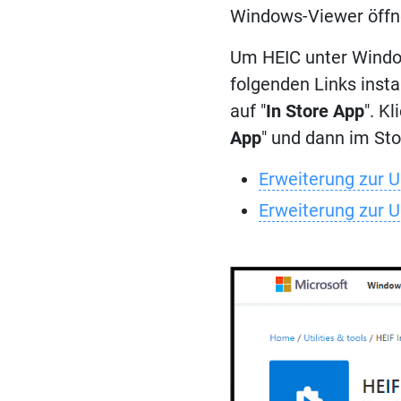
Windows-Viewer öff
Um HEIC unter Window
folgenden Links insta
auf "
In Store App
". K
App
" und dann im Stor
Erweiterung zur 
Erweiterung zur 