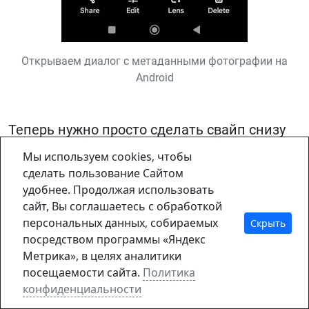
Открываем диалог с метаданными фотографии на
Android
Теперь нужно просто сделать свайп снизу
вверх, чтобы полностью открыть окно
Мы используем cookies, чтобы
дополнительных настроек. Нажав на
сделать пользование Сайтом
удобнее. Продолжая использовать
символ редактирования даты, вы сможете
сайт, Вы соглашаетесь с обработкой
изменить день, месяц, год, когда сделан
персональных данных, собираемых
Скрыть
снимок, и время.
посредством программы «Яндекс
Метрика», в целях аналитики
посещаемости сайта.
Политика
конфиденциальности