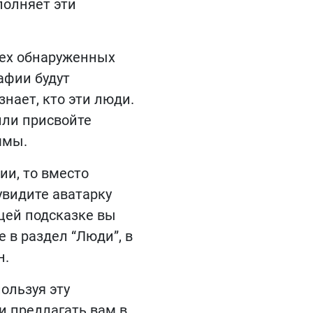
полняет эти
сех обнаруженных
афии будут
нает, кто эти люди.
или присвойте
ммы.
ии, то вместо
увидите аватарку
ющей подсказке вы
е в раздел “Люди”, в
н.
ользуя эту
и предлагать вам в