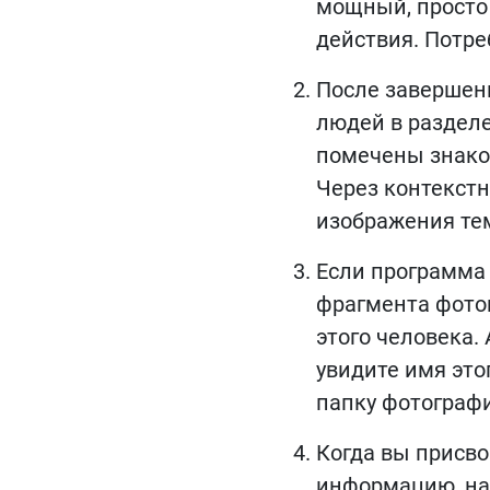
мощный, просто 
действия. Потреб
После завершен
людей в раздел
помечены знаком
Через контекст
изображения тем
Если программа 
фрагмента фотог
этого человека.
увидите имя этог
папку фотографи
Когда вы присво
информацию, нач