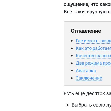
ощущение, что какой
Все-таки, вручную 
Оглавление
Где искать: раз
Как это работае
Качество распо
Два режима про
Аватарка
Заключение
Есть еще десяток з
Выбрать свою л