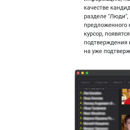
качестве канди
разделе "Люди"
предложенного к
курсор, появятс
подтверждения к
на уже подтвер