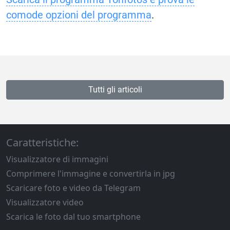
comode opzioni del programma
.
Tutti gli articoli
Caratteristiche:
Visualizzatore di immagini
Comprimere l'immagine e convertirla in jpg
Scaricare foto e video da Telegram
Visualizzatore video
Scarica le foto dal tuo smartphone